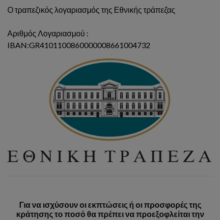
Ο τραπεζικός λογαριασμός της Εθνικής τράπεζας
Αριθμός Λογαριασμού :
IBAN:GR4101100860000008661004732
Για να ισχύσουν οι εκπτώσεις ή οι προσφορές της
κράτησης το ποσό θα πρέπει να προεξοφλείται την